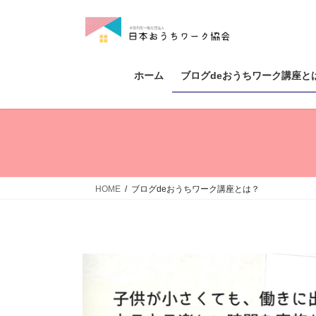
コ
ナ
ン
ビ
テ
ゲ
ン
ー
ツ
シ
ホーム
ブログdeおうちワーク講座と
へ
ョ
ス
ン
キ
に
ッ
移
プ
動
HOME
ブログdeおうちワーク講座とは？