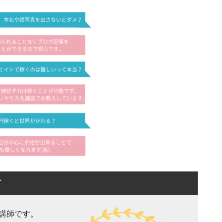
て
講師です。