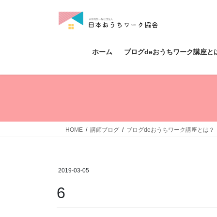
コ
ナ
ン
ビ
テ
ゲ
ン
ー
ツ
シ
ホーム
ブログdeおうちワーク講座と
へ
ョ
ス
ン
キ
に
ッ
移
プ
動
HOME
講師ブログ
ブログdeおうちワーク講座とは？
2019-03-05
6