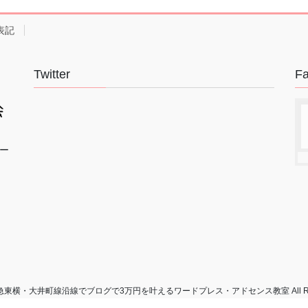
表記
Twitter
F
ー
 © 東急東横・大井町線沿線でブログで3万円を叶えるワードプレス・アドセンス教室 All Rights