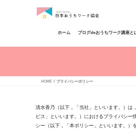
コ
ナ
ン
ビ
テ
ゲ
ン
ー
ツ
シ
ホーム
ブログdeおうちワーク講座と
へ
ョ
ス
ン
キ
に
ッ
移
プ
動
HOME
プライバシーポリシー
清水香乃（以下，「当社」といいます。）は，
ビス」といいます。）におけるプライバシー
シー（以下，「本ポリシー」といいます。）